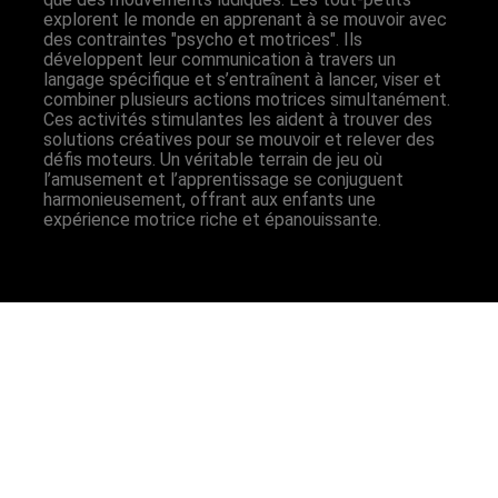
explorent le monde en apprenant à se mouvoir avec
des contraintes "psycho et motrices". Ils
développent leur communication à travers un
langage spécifique et s’entraînent à lancer, viser et
combiner plusieurs actions motrices simultanément.
Ces activités stimulantes les aident à trouver des
solutions créatives pour se mouvoir et relever des
défis moteurs. Un véritable terrain de jeu où
l’amusement et l’apprentissage se conjuguent
harmonieusement, offrant aux enfants une
expérience motrice riche et épanouissante.