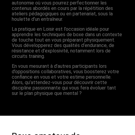
autonomie où vous pourrez perfectionner les
contenus abordés en cours par la répétition des
ateliers pédagogiques ou en partenariat, sous la
houlette d’un entraîneur.
La pratique en Loisir est l’occasion idéale pour
apprendre les techniques de boxe dans un contexte
de touche tout en vous préparant physiquement.
Vous développerez des qualités d’endurance, de
résistance et d’explosivité, notamment lors de
circuits training.
En vous mesurant à d’autres participants lors
d’oppositions collaboratives, vous boosterez votre
confiance en vous et votre estime personnelle.
Alors, qu’attendez-vous pour découvrir cette
discipline passionnante qui vous fera évoluer tant
sur le plan physique que mental ?